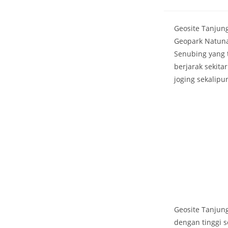
Geosite Tanjun
Geopark Natuna,
Senubing yang 
berjarak sekita
joging sekalipu
Geosite Tanjun
dengan tinggi s