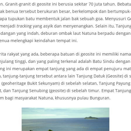
n. Granit-granit di geosite ini berusia sekitar 70 juta tahun. Beba
erak benua tersebut berukuran besar, berkelompok dan bertumpu
apa tupukan batu membentuk jalan bak sebuah goa. Menyusuri Ge
 menjadi
tracking
yang asyik dan menyenangkan. Selain itu, Tanjun
ndangan yang indah, deburan ombak laut Natuna berpadu deng
Senua melengkapi keindahan tempat ini.
ita rakyat yang ada, beberapa batuan di geosite ini memiliki nama
julang tinggi, dan yang paling terkenal adalah Batu Sindu dengan
ng ini merupakan empat tanjung yang ada di empat penujuru mat
 tanjung-tanjung tersebut antara lain Tanjung Datuk (Geosite) di 
 (geoheritage Bukit Sekunyam) di sebelah selatan, Tanjung Payung 
t, dan Tanjung Senubing (geosite) di sebelah timur. Empat Tanjun
lam bagi masyarakat Natuna, khususnya pulau Bunguran.