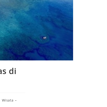
s di
Wisata