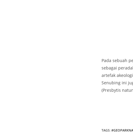
Pada sebuah pen
sebagai perada
artefak akeolog
Senubing ini j
(Presbytis nat
TAGS
:
#GEOPARKN