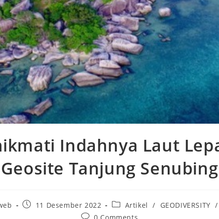
ikmati Indahnya Laut Lepa
Geosite Tanjung Senubing
web
11 Desember 2022
Artikel
/
GEODIVERSITY
/
0 Comments