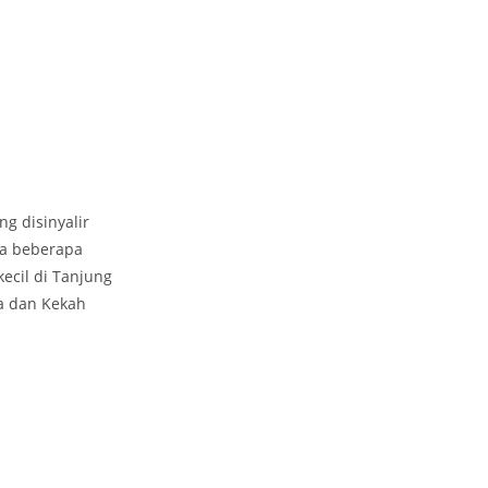
g disinyalir
ya beberapa
kecil di Tanjung
a dan Kekah