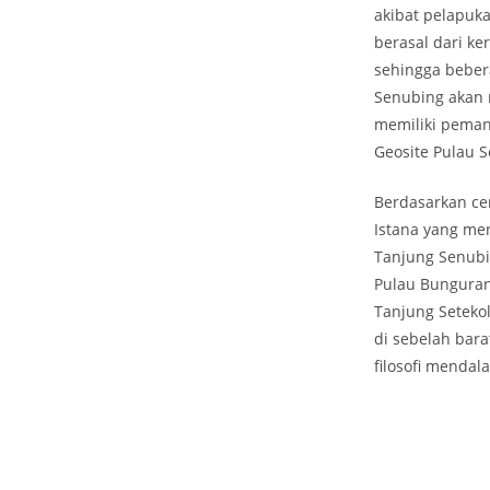
akibat pelapuka
berasal dari k
sehingga beber
Senubing akan
memiliki pema
Geosite Pulau 
Berdasarkan cer
Istana yang men
Tanjung Senubi
Pulau Bunguran,
Tanjung Setekol
di sebelah bara
filosofi menda