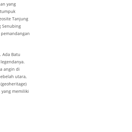
tuan yang
k-tumpuk
osite Tanjung
g Senubing
an pemandangan
. Ada Batu
 legendanya.
a angin di
sebelah utara,
(geoheritage)
g yang memiliki