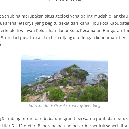
g Senubing merupakan situs geologi yang paling mudah dijangkau
 karena letaknya yang begitu dekat dari Ranai (ibu kota Kabupate
terletak di wilayah Kelurahan Ranai Kota, Kecamatan Bunguran Ti
r 3 km dari pusat kota, dan bisa dijangkau dengan kendaraan, ber
n.
Batu Sindu di Geosite Tanjung Senubing
g Senubing terdiri dari bebatuan granit berwarna putih dan beruk
ekitar 5 – 15 meter. Beberapa batuan besar berbentuk seperti tira