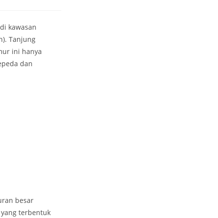
 di kawasan
n). Tanjung
mur ini hanya
sepeda dan
uran besar
i yang terbentuk