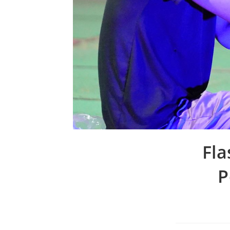
Fla
P