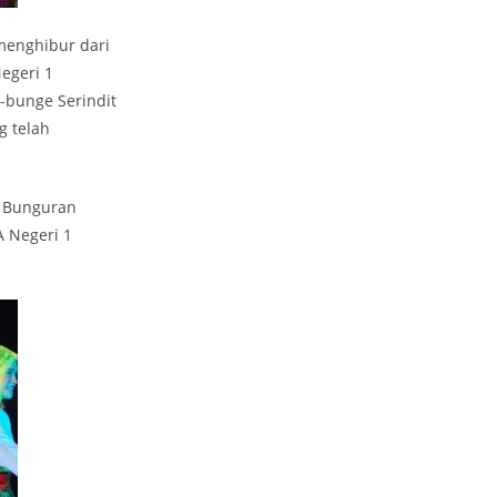
menghibur dari
egeri 1
bunge Serindit
g telah
1 Bunguran
A Negeri 1