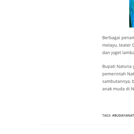
Berbagai penamp
melayu, teater 
dan joget lamba
Bupati Natuna
pemerintah Nat
sambutannya, be
anak muda di N
TAGS
:
#BUDAYANA