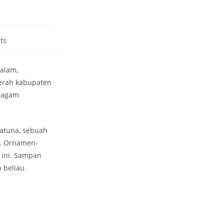
ts
alam,
aerah kabupaten
ragam
Natuna, sebuah
r. Ornamen-
 ini. Sampan
 beliau.