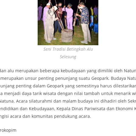
Seni Tradisi Betingkah Alu
Selesung
 dan alu merupakan beberapa kebudayaan yang dimiliki oleh Natu
r merupakan unsur penting penunjang suatu Geopark. Budaya Nat
njang penting dalam Geopark yang semestinya harus dilestarikan
sa menjadi daya tarik wisata dengan nilai tambah untuk menarik 
atuna. Acara silaturahmi dan malam budaya ini dihadiri oleh Sekr
endidikan dan Kebudayaan, Kepala Dinas Pariwisata dan Ekonomi Kr
ngisi acara dan komunitas pendukung acara.
 Prokopim