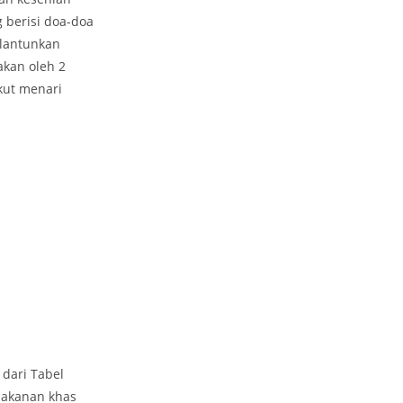
 berisi doa-doa
elantunkan
akan oleh 2
kut menari
 dari Tabel
makanan khas