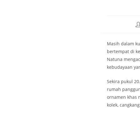
Masih dalam ku
bertempat di k
Natuna mengad
kebudayaan yang
Sekira pukul 20
rumah panggung
ornamen khas m
kolek, cangkang