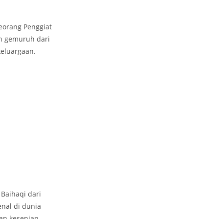
eorang Penggiat
n gemuruh dari
keluargaan.
Baihaqi dari
nal di dunia
kan kesenian