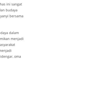
as ini sangat
 dan budaya
nyanyi bersama
budaya dalam
esmikan menjadi
masyarakat
menjadi
didengar, oma