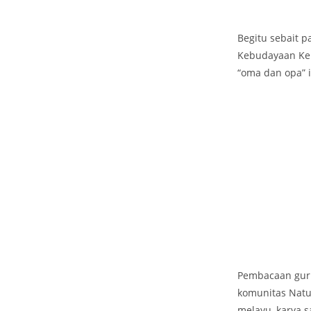
Begitu sebait 
Kebudayaan Kem
“oma dan opa” 
Pembacaan guri
komunitas Natu
melayu, karya s