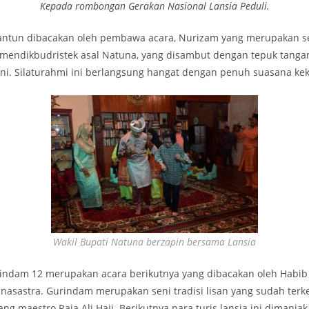
Kepada rombongan Gerakan Nasional Lansia Peduli.
pantun dibacakan oleh pembawa acara, Nurizam yang merupakan s
endikbudristek asal Natuna, yang disambut dengan tepuk tanga
ini. Silaturahmi ini berlangsung hangat dengan penuh suasana ke
Wakil Bupati Natuna berzapin bersama Lansia
ndam 12 merupakan acara berikutnya yang dibacakan oleh Habib 
nasastra. Gurindam merupakan seni tradisi lisan yang sudah terke
ang maestro Raja Ali Haji. Berikutnya para turis lansia ini dimanja