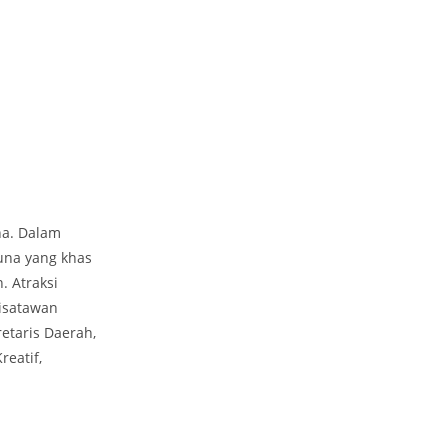
na. Dalam
una yang khas
. Atraksi
wisatawan
etaris Daerah,
eatif,