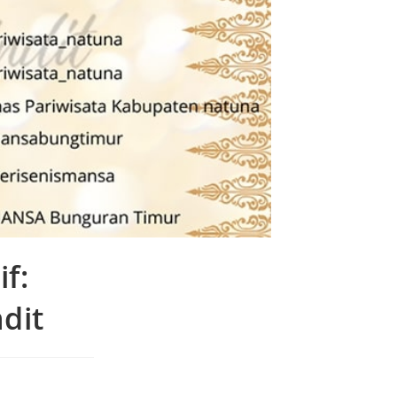
f:
dit